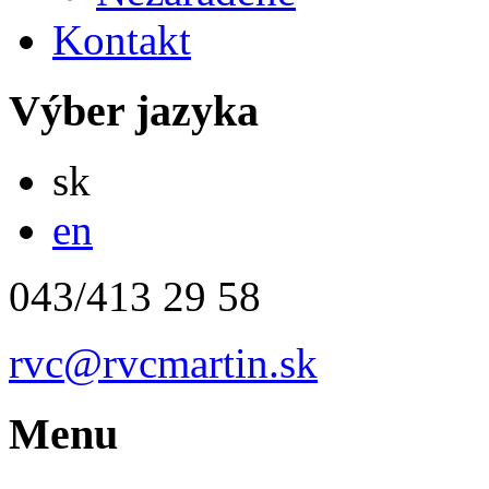
Kontakt
Výber jazyka
Slovensky
sk
English
en
043/413 29 58
rvc@rvcmartin.sk
Menu