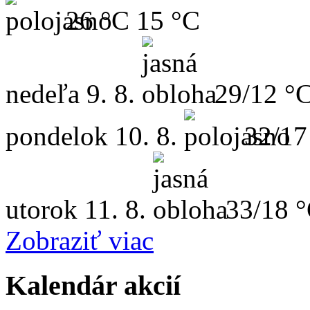
26 °C
15 °C
nedeľa
9. 8.
29/12 °
pondelok
10. 8.
32/17
utorok
11. 8.
33/18 
Zobraziť viac
Kalendár akcií