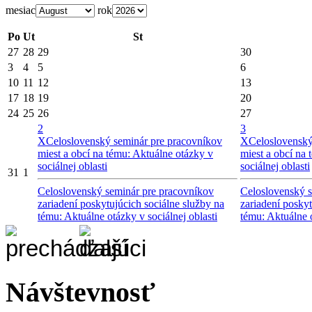
mesiac
rok
Po
Ut
St
27
28
29
30
3
4
5
6
10
11
12
13
17
18
19
20
24
25
26
27
2
3
X
Celoslovenský seminár pre pracovníkov
X
Celoslovenský
miest a obcí na tému: Aktuálne otázky v
miest a obcí na
sociálnej oblasti
sociálnej oblasti
31
1
Celoslovenský seminár pre pracovníkov
Celoslovenský s
zariadení poskytujúcich sociálne služby na
zariadení poskyt
tému: Aktuálne otázky v sociálnej oblasti
tému: Aktuálne o
Návštevnosť