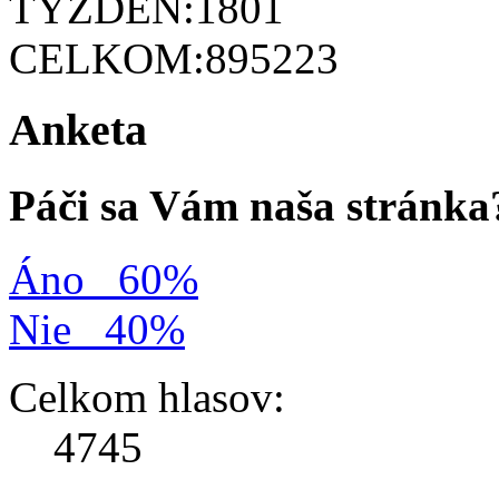
TÝŽDEŇ:
1801
CELKOM:
895223
Anketa
Páči sa Vám naša stránka
Áno
60%
Nie
40%
Celkom hlasov:
4745