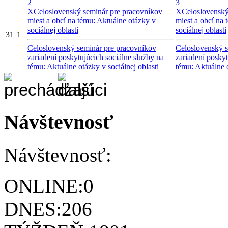
2
3
X
Celoslovenský seminár pre pracovníkov
X
Celoslovenský
miest a obcí na tému: Aktuálne otázky v
miest a obcí na
sociálnej oblasti
sociálnej oblasti
31
1
Celoslovenský seminár pre pracovníkov
Celoslovenský s
zariadení poskytujúcich sociálne služby na
zariadení poskyt
tému: Aktuálne otázky v sociálnej oblasti
tému: Aktuálne o
Návštevnosť
Návštevnosť:
ONLINE:
0
DNES:
206