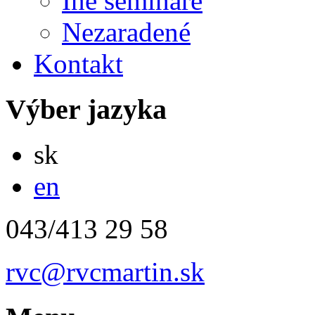
Iné semináre
Nezaradené
Kontakt
Výber jazyka
Slovensky
sk
English
en
043/413 29 58
rvc@rvcmartin.sk