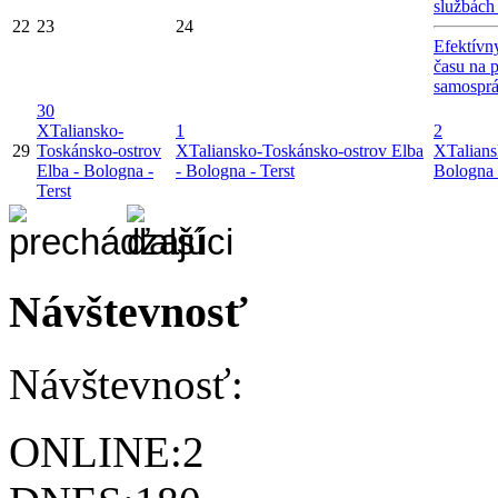
službách
22
23
24
Efektívn
času na 
samospr
30
X
Taliansko-
1
2
29
Toskánsko-ostrov
X
Taliansko-Toskánsko-ostrov Elba
X
Talian
Elba - Bologna -
- Bologna - Terst
Bologna 
Terst
Návštevnosť
Návštevnosť:
ONLINE:
2