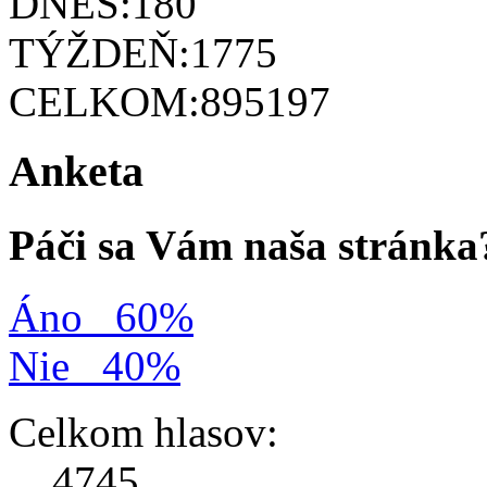
DNES:
180
TÝŽDEŇ:
1775
CELKOM:
895197
Anketa
Páči sa Vám naša stránka
Áno
60%
Nie
40%
Celkom hlasov:
4745