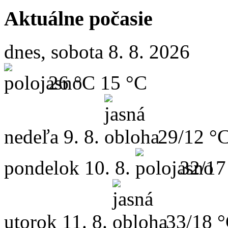
Aktuálne počasie
dnes, sobota 8. 8. 2026
26 °C
15 °C
nedeľa
9. 8.
29/12 °
pondelok
10. 8.
32/17
utorok
11. 8.
33/18 