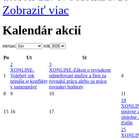
Zobraziť viac
Kalendár akcií
mesiac
rok
Po
Ut
St
2
3
X
ONLINE-
X
ONLINE-Zákon o rovnakom
1
Volebný rok
odmeňovaní mužov a žien za
4
prináša aj konflikty
rovnakú prácu alebo za prácu
v samospráve
rovnakej hodnoty
8
9
10
11
18
X
ONLI
15
16
17
správne 
obdobie 
ďalšie
25
X
ONLIN