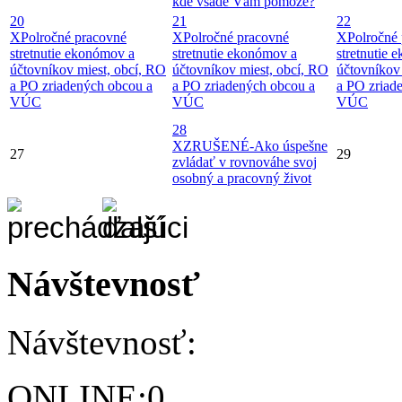
kde všade Vám pomôže?
20
21
22
X
Polročné pracovné
X
Polročné pracovné
X
Polročné
stretnutie ekonómov a
stretnutie ekonómov a
stretnutie 
účtovníkov miest, obcí, RO
účtovníkov miest, obcí, RO
účtovníkov
a PO zriadených obcou a
a PO zriadených obcou a
a PO zriad
VÚC
VÚC
VÚC
28
X
ZRUŠENÉ-Ako úspešne
27
29
zvládať v rovnováhe svoj
osobný a pracovný život
Návštevnosť
Návštevnosť:
ONLINE:
0