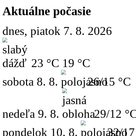
Aktuálne počasie
dnes, piatok 7. 8. 2026
23 °C
19 °C
sobota
8. 8.
26/15 °C
nedeľa
9. 8.
29/12 °
pondelok
10. 8.
32/17