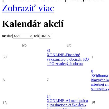
Zobraziť viac
Kalendár akcií
mesiac
rok
Po
Ut
31
X
ONLINE-Finančné
30
1
výkazníctvo v obciach, RO
a PO zriadených obcou
8
X
Odborná 
6
7
hlavných k
miestnej a 
samospráv
14
X
ONLINE-AI mení prácu
13
15
aj na úradoch či školách -