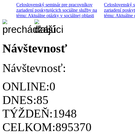
Celoslovenský seminár pre pracovníkov
Celoslovenský s
zariadení poskytujúcich sociálne služby na
zariadení poskyt
tému: Aktuálne otázky v sociálnej oblasti
tému: Aktuálne o
Návštevnosť
Návštevnosť:
ONLINE:
0
DNES:
85
TÝŽDEŇ:
1948
CELKOM:
895370