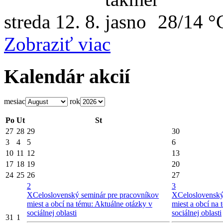
streda
12. 8.
28/14 °
Zobraziť viac
Kalendár akcií
mesiac
rok
Po
Ut
St
27
28
29
30
3
4
5
6
10
11
12
13
17
18
19
20
24
25
26
27
2
3
X
Celoslovenský seminár pre pracovníkov
X
Celoslovenský
miest a obcí na tému: Aktuálne otázky v
miest a obcí na
sociálnej oblasti
sociálnej oblasti
31
1