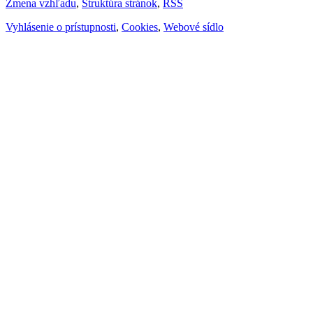
Zmena vzhľadu
,
Štruktúra stránok
,
RSS
Vyhlásenie o prístupnosti
,
Cookies
,
Webové sídlo