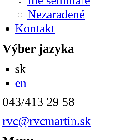
Iné semináre
Nezaradené
Kontakt
Výber jazyka
Slovensky
sk
English
en
043/413 29 58
rvc@rvcmartin.sk