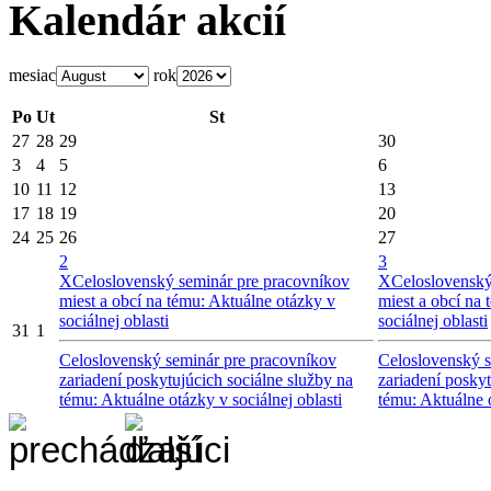
Kalendár akcií
mesiac
rok
Po
Ut
St
27
28
29
30
3
4
5
6
10
11
12
13
17
18
19
20
24
25
26
27
2
3
X
Celoslovenský seminár pre pracovníkov
X
Celoslovenský
miest a obcí na tému: Aktuálne otázky v
miest a obcí na
sociálnej oblasti
sociálnej oblasti
31
1
Celoslovenský seminár pre pracovníkov
Celoslovenský s
zariadení poskytujúcich sociálne služby na
zariadení poskyt
tému: Aktuálne otázky v sociálnej oblasti
tému: Aktuálne o