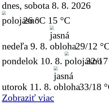
dnes, sobota 8. 8. 2026
26 °C
15 °C
nedeľa
9. 8.
29/12 °
pondelok
10. 8.
32/17
utorok
11. 8.
33/18 
Zobraziť viac